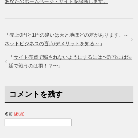
あなたのホームページ・サイトを診断します。
「
売上0円と1円の違いは天と地ほどの差があります。～
ネットビジネスの盲点/デメリットを知る～
」
「
サイト売買で騙されないようにするには〜詐欺には法
廷で戦うのは損！？〜
」
コメントを残す
名前
(必須)