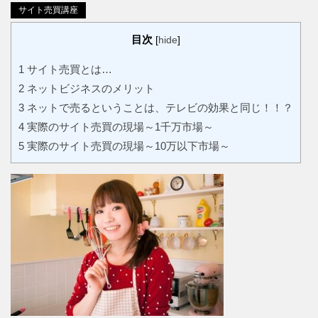
サイト売買講座
目次
[
hide
]
1
サイト売買とは…
2
ネットビジネスのメリット
3
ネットで売るということは、テレビの効果と同じ！！？
4
実際のサイト売買の現場～1千万市場～
5
実際のサイト売買の現場～10万以下市場～